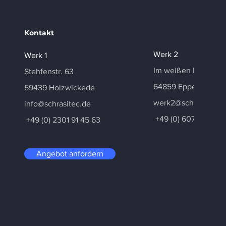
Kontakt
Werk 2
Werk 1
Im weißen Holz 5
Stehfenstr. 63
64859 Eppertshaus
59439 Holzwickede
werk2@schrasitec.d
info@schrasitec.de
+49 (0) 6071 30 04 
+49 (0) 2301 91 45 63
Angebot anfordern