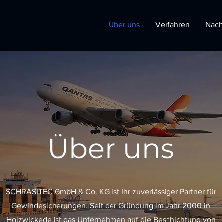
Über uns
Verfahren
Nach
Über uns
SCHRASITEC GmbH & Co. KG ist Ihr zuverlässiger Partner für
Gewindesicherungen. Seit der Gründung im Jahr 2000 in
Holzwickede ist das Unternehmen auf die Beschichtung von